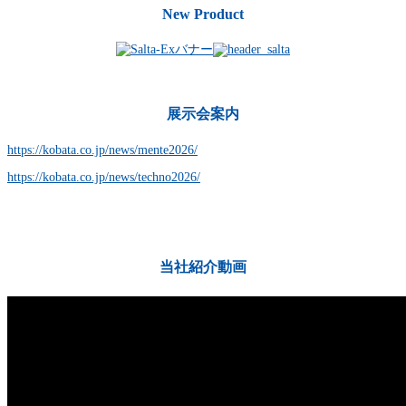
New Product
展示会案内
https://kobata.co.jp/news/mente2026/
https://kobata.co.jp/news/techno2026/
当社紹介動画