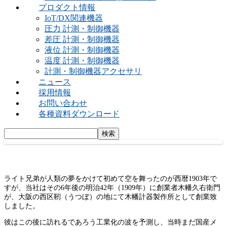
プロダクト情報
IoT/DX関連機器
圧力 計測・制御機器
差圧 計測・制御機器
液位 計測・制御機器
温度 計測・制御機器
計測・制御機器アクセサリ
ニュース
採用情報
お問い合わせ
各種資料ダウンロード
ライト兄弟が人類の夢をかけて初めて空を舞ったのが西暦1903年で
すが、当社はその6年後の明治42年（1909年）に創業者木幡久右衛門
が、大阪の西区靭（うつぼ）の地にて木幡計器製作所として創業致
しました。
彼はこの後に訪れるであろう工業化の波を予測し、当時まだ国産メ