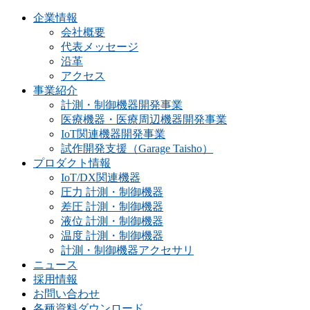
企業情報
会社概要
代表メッセージ
沿革
アクセス
事業紹介
計測・制御機器開発事業
医療機器・医療周辺機器開発事業
IoT関連機器開発事業
試作開発支援（Garage Taisho）
プロダクト情報
IoT/DX関連機器
圧力 計測・制御機器
差圧 計測・制御機器
液位 計測・制御機器
温度 計測・制御機器
計測・制御機器アクセサリ
ニュース
採用情報
お問い合わせ
各種資料ダウンロード