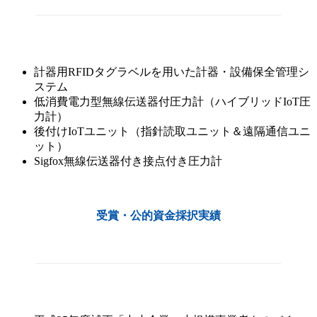
計器用RFIDタグラベルを用いた計器・設備保全管理シ
ステム
低消費電力型無線伝送器付圧力計（ハイブリッドIoT圧
力計）
後付けIoTユニット（指針読取ユニット＆遠隔通信ユニ
ット）
Sigfox無線伝送器付き接点付き圧力計
受賞・公的資金採択実績