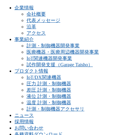
企業情報
会社概要
代表メッセージ
沿革
アクセス
事業紹介
計測・制御機器開発事業
医療機器・医療周辺機器開発事業
IoT関連機器開発事業
試作開発支援（Garage Taisho）
プロダクト情報
IoT/DX関連機器
圧力 計測・制御機器
差圧 計測・制御機器
液位 計測・制御機器
温度 計測・制御機器
計測・制御機器アクセサリ
ニュース
採用情報
お問い合わせ
各種資料ダウンロード