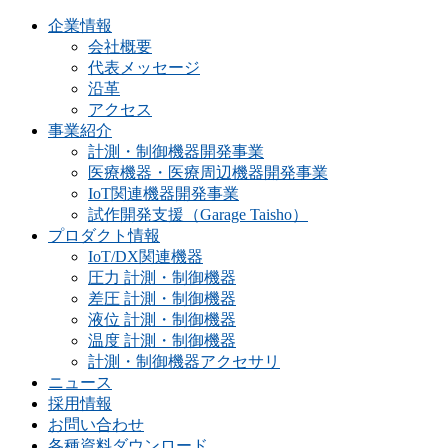
企業情報
会社概要
代表メッセージ
沿革
アクセス
事業紹介
計測・制御機器開発事業
医療機器・医療周辺機器開発事業
IoT関連機器開発事業
試作開発支援（Garage Taisho）
プロダクト情報
IoT/DX関連機器
圧力 計測・制御機器
差圧 計測・制御機器
液位 計測・制御機器
温度 計測・制御機器
計測・制御機器アクセサリ
ニュース
採用情報
お問い合わせ
各種資料ダウンロード