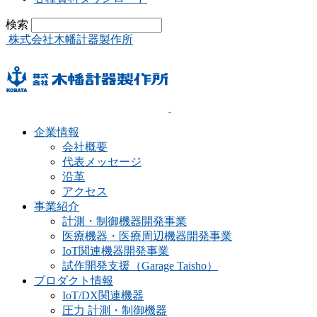
検索
株式会社木幡計器製作所
企業情報
会社概要
代表メッセージ
沿革
アクセス
事業紹介
計測・制御機器開発事業
医療機器・医療周辺機器開発事業
IoT関連機器開発事業
試作開発支援（Garage Taisho）
プロダクト情報
IoT/DX関連機器
圧力 計測・制御機器