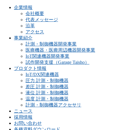
企業情報
会社概要
代表メッセージ
沿革
アクセス
事業紹介
計測・制御機器開発事業
医療機器・医療周辺機器開発事業
IoT関連機器開発事業
試作開発支援（Garage Taisho）
プロダクト情報
IoT/DX関連機器
圧力 計測・制御機器
差圧 計測・制御機器
液位 計測・制御機器
温度 計測・制御機器
計測・制御機器アクセサリ
ニュース
採用情報
お問い合わせ
各種資料ダウンロード