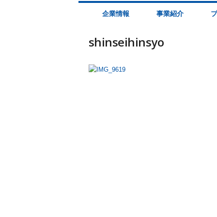
株
企業情報
事業紹介
式
会
社
shinseihinsyo
木
幡
計
器
製
作
所