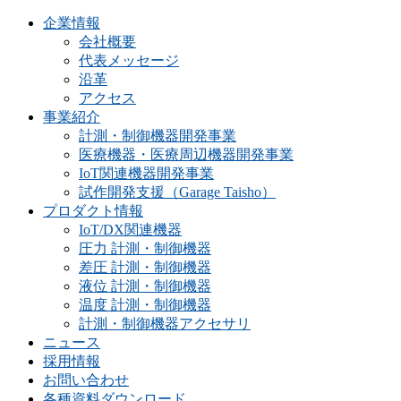
企業情報
会社概要
代表メッセージ
沿革
アクセス
事業紹介
計測・制御機器開発事業
医療機器・医療周辺機器開発事業
IoT関連機器開発事業
試作開発支援（Garage Taisho）
プロダクト情報
IoT/DX関連機器
圧力 計測・制御機器
差圧 計測・制御機器
液位 計測・制御機器
温度 計測・制御機器
計測・制御機器アクセサリ
ニュース
採用情報
お問い合わせ
各種資料ダウンロード