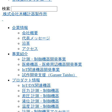
検索
株式会社木幡計器製作所
企業情報
会社概要
代表メッセージ
沿革
アクセス
事業紹介
計測・制御機器開発事業
医療機器・医療周辺機器開発事業
IoT関連機器開発事業
試作開発支援（Garage Taisho）
プロダクト情報
IoT/DX関連機器
圧力 計測・制御機器
差圧 計測・制御機器
液位 計測・制御機器
温度 計測・制御機器
計測・制御機器アクセサリ