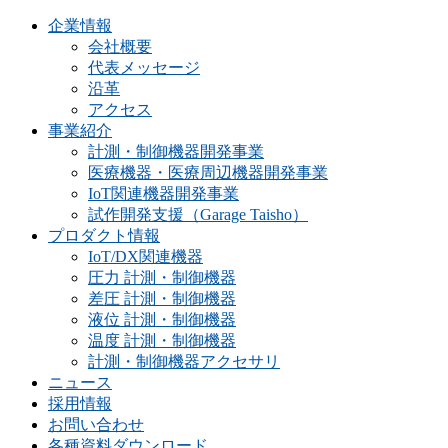
企業情報
会社概要
代表メッセージ
沿革
アクセス
事業紹介
計測・制御機器開発事業
医療機器・医療周辺機器開発事業
IoT関連機器開発事業
試作開発支援（Garage Taisho）
プロダクト情報
IoT/DX関連機器
圧力 計測・制御機器
差圧 計測・制御機器
液位 計測・制御機器
温度 計測・制御機器
計測・制御機器アクセサリ
ニュース
採用情報
お問い合わせ
各種資料ダウンロード